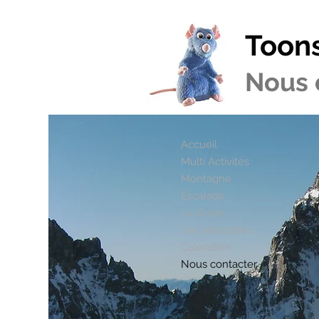
Toon
Nous 
Accueil
Multi Activités
Montagne
Escalade
Le Guide
Les Mascottes
Calendrier
Nous contacter