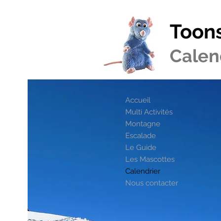
Toon
Calen
Accueil
Multi Activités
Montagne
Escalade
Le Guide
Les Mascottes
Calendrier
Nous contacter